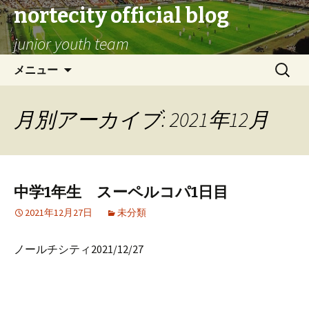
nortecity official blog
junior youth team
コ
検
メニュー
ン
索:
テ
ン
月別アーカイブ: 2021年12月
ツ
へ
ス
キ
中学1年生 スーペルコパ1日目
ッ
プ
2021年12月27日
未分類
ノールチシティ2021/12/27