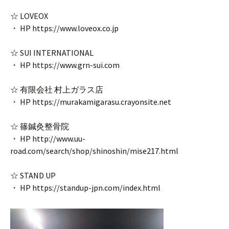
☆ LOVEOX
・ HP https://www.loveox.co.jp
☆ SUI INTERNATIONAL
・ HP https://www.grn-sui.com
☆ 有限会社 村上ガラス店
・ HP https://murakamigarasu.crayonsite.net
☆ 篠鍼灸整骨院
・ HP http://www.uu-
road.com/search/shop/shinoshin/mise217.html
☆ STAND UP
・ HP https://standup-jpn.com/index.html