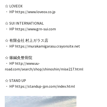
☆ LOVEOX
・ HP https://www.loveox.co.jp
☆ SUI INTERNATIONAL
・ HP https://www.grn-sui.com
☆ 有限会社 村上ガラス店
・ HP https://murakamigarasu.crayonsite.net
☆ 篠鍼灸整骨院
・ HP http://www.uu-
road.com/search/shop/shinoshin/mise217.html
☆ STAND UP
・ HP https://standup-jpn.com/index.html