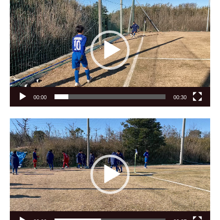
画
プ
レ
ー
ヤ
ー
00:00
00:30
動
画
プ
レ
ー
ヤ
ー