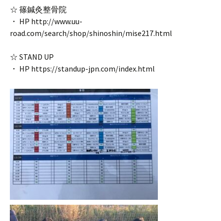
☆ 篠鍼灸整骨院
・ HP http://www.uu-
road.com/search/shop/shinoshin/mise217.html
☆ STAND UP
・ HP https://standup-jpn.com/index.html