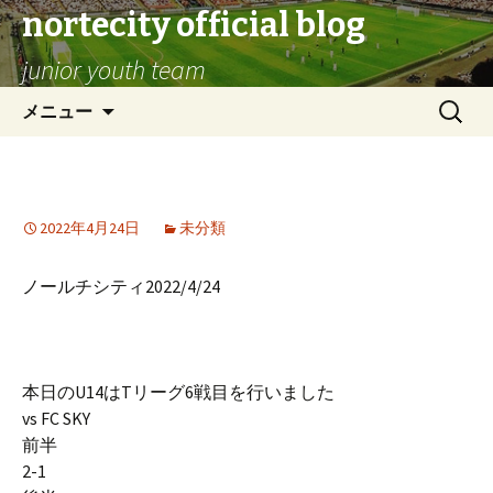
nortecity official blog
junior youth team
コ
検
メニュー
ン
索:
テ
ン
U14 Tリーグ6戦目
ツ
2022年4月24日
未分類
へ
ス
キ
ノールチシティ2022/4/24
ッ
プ
本日のU14はTリーグ6戦目を行いました
vs FC SKY
前半
2-1