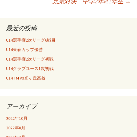
兄弟対決 中学2年vs1年生
→
投
稿
最近の投稿
ナ
U14選手権2次リーグ6戦目
U14東春カップ優勝
ビ
U14選手権2次リーグ初戦
U14クラブユース1次初戦
ゲ
U14 TM vs光ヶ丘高校
ー
アーカイブ
シ
2022年10月
2022年8月