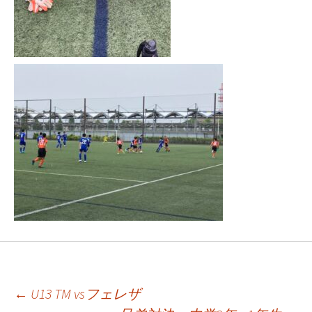
←
U13 TM vsフェレザ