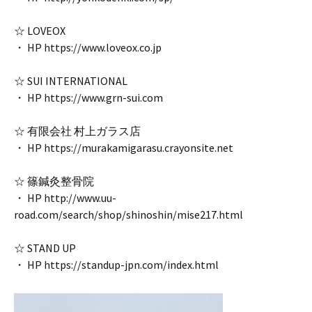
☆ LOVEOX
・ HP https://www.loveox.co.jp
☆ SUI INTERNATIONAL
・ HP https://www.grn-sui.com
☆ 有限会社 村上ガラス店
・ HP https://murakamigarasu.crayonsite.net
☆ 篠鍼灸整骨院
・ HP http://www.uu-
road.com/search/shop/shinoshin/mise217.html
☆ STAND UP
・ HP https://standup-jpn.com/index.html