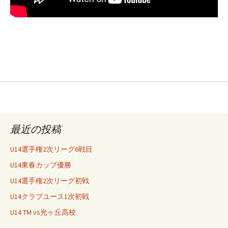
最近の投稿
U14選手権2次リーグ6戦目
U14東春カップ優勝
U14選手権2次リーグ初戦
U14クラブユース1次初戦
U14 TM vs光ヶ丘高校