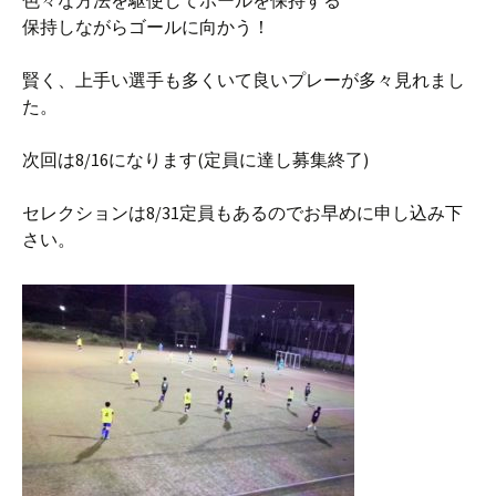
色々な方法を駆使してボールを保持する
保持しながらゴールに向かう！
賢く、上手い選手も多くいて良いプレーが多々見れまし
た。
次回は
8/16
になります
(
定員に達し募集終了
)
セレクションは
8/31
定員もあるのでお早めに申し込み下
さい。