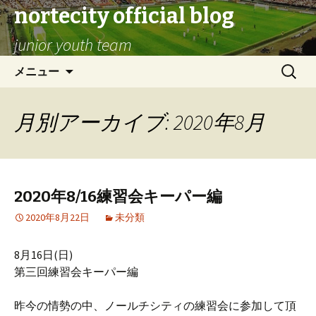
nortecity official blog
junior youth team
コ
検
メニュー
ン
索:
テ
ン
月別アーカイブ: 2020年8月
ツ
へ
ス
キ
2020年8/16練習会キーパー編
ッ
プ
2020年8月22日
未分類
8月16日(日)
第三回練習会キーパー編
昨今の情勢の中、ノールチシティの練習会に参加して頂