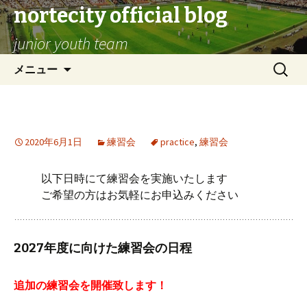
nortecity official blog
junior youth team
コ
検
メニュー
ン
索:
テ
ン
練習会のお知らせ
ツ
2020年6月1日
練習会
practice
,
練習会
へ
ス
キ
以下日時にて練習会を実施いたします
ッ
ご希望の方はお気軽にお申込みください
プ
2027年度に向けた練習会の日程
追加の練習会を開催致します！