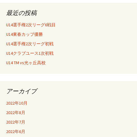
稿
最近の投稿
ナ
U14選手権2次リーグ6戦目
U14東春カップ優勝
ビ
U14選手権2次リーグ初戦
U14クラブユース1次初戦
ゲ
U14 TM vs光ヶ丘高校
ー
アーカイブ
シ
2022年10月
2022年8月
ョ
2022年7月
2022年6月